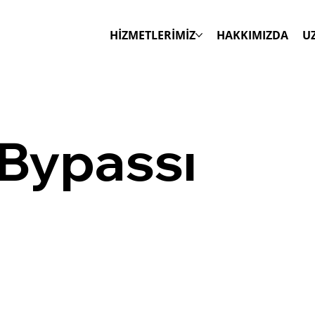
HİZMETLERİMİZ
HAKKIMIZDA
U
 Bypassı