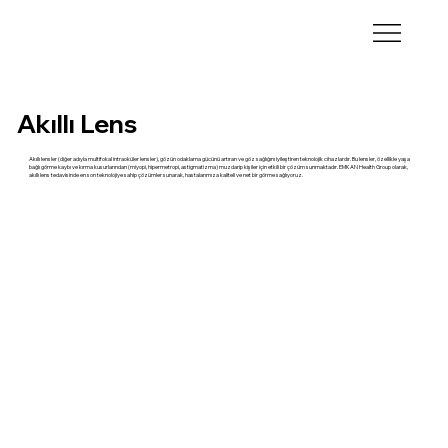
Akıllı Lens
Akıllı lensler (diğer adıyla multifokal intraoküler lensler), gözün odaklama gücünü artıran ve göz sağlığını iyileştiren teknolojik cihazlardır. Bu lensler, özellikle yaşa
bağlı görme kaybı ve kırma kusurlarından (miyopi, hipermetropi, astigmatizma) muzdarip kişiler için etkili bir çözüm sunmaktadır. EMKAN Health Group olarak,
akıllı lens tedavisinde en son teknolojiye sahip çözümler sunarak, hastalarımıza kaliteli ve net bir görme sağlıyoruz.