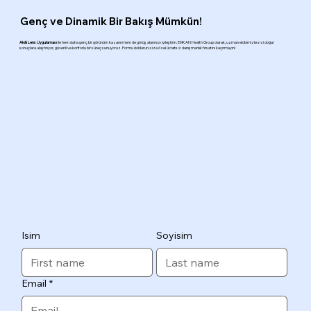
Genç ve Dinamik Bir Bakış Mümkün!
Akıllı Lens Uygulaması
ile hem daha genç bir görünüm kazanın hem de görüş alanınızı iyileştirin. EMKAN Health Group olarak, uzman ekibimizle sizi doğal
sonuçlara ulaştırıyor, güvenli ve konforlu bir süreç sunuyoruz. Formu doldurun, size özel ücretsiz danışmanlık fırsatını kaçırmayın!
Isim
Soyisim
Email
*