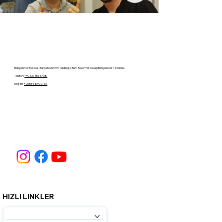
Bahçelievler Merkez, Bahçelievler mh. Talatpaşa Bulv. Begonyalı Sokağı Bahçelievler / İstanbul
Telefon:
+90 537 351 37 38
İletişim:
+90 534 890 01 61
HIZLI LINKLER
HİZMETLERİMİZ