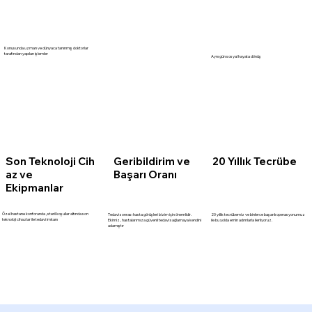
Konusunda uzman ve dünyaca tanınmış doktorlar
tarafından yapılan işlemler
Aynı gün sosyal hayata dönüş
Son Teknoloji Cih
20 Yıllık Tecrübe
Geribildirim ve
az ve
Başarı Oranı
Ekipmanlar
Özel hastane konforunda , steril koşullar altında son
Tedavi sonrası hasta görüşleri bizim için önemlidir.
20 yıllık tecrübemiz ve binlerce başarılı operasyonumuz
teknoloji cihazlar ile tedavi imkanı
Ekimiz , hastalarımıza güvenli tedavi sağlamaya kendini
ile bu yolda emin adımlarla ilerliyoruz.
adamıştır