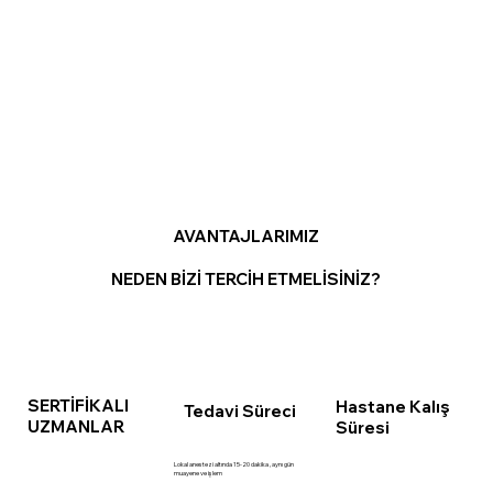
AVANTAJLARIMIZ
NEDEN BİZİ TERCİH ETMELİSİNİZ?
SERTİFİKALI
Hastane Kalış
Tedavi Süreci
UZMANLAR
Süresi
Lokal anestezi altında 15-20 dakika , aynı gün
muayene ve işlem