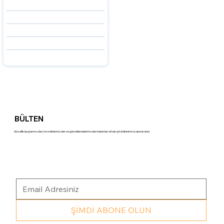
HAKKIMIZDA
UZMANLARIMIZ
SSS
İLETİŞİM
BLOG
BÜLTEN
Güzellik ipuçlarımızdan, hizmetlerimizden ve güncellemelerimizden haberdar olmak için bültenimize abone olun!
ŞİMDİ ABONE OLUN