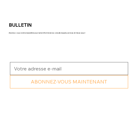
BULLETIN
Abonnez-vous à notre newsletter pour rester informé de nos conseils beauté, services et mises à jour !
ABONNEZ-VOUS MAINTENANT