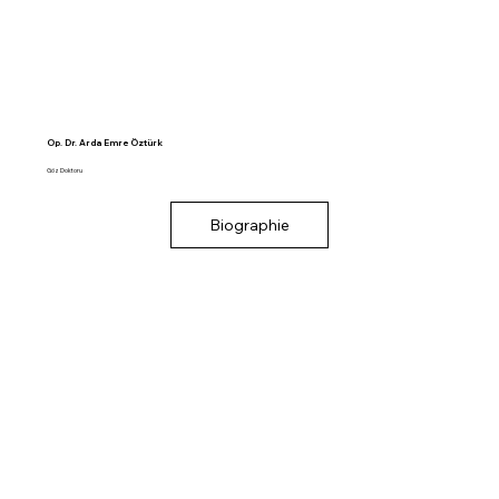
Op. Dr. Arda Emre Öztürk
Göz Doktoru
Biographie