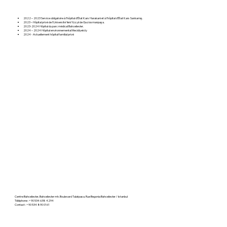
2022 – 2023 Service obligatoire à l’hôpital d’État Kars Harakani et à l’hôpital d’État Kars Sarıkamış.
2023 – Hôpital privé de l’Université Yeni Yüzyıl de Gaziosmanpaşa.
2023-2024 Hôpital du parc médical Bahcelievler.
2024 – 2024 Hôpital environnemental Mecidiyeköy
2024 - Actuellement hôpital familial privé
Centre Bahcelievler, Bahcelievler mh. Boulevard Talatpasa. Rue Begonia Bahcelievler / Istanbul
Téléphone : +90 534 638 4294
Contact : +90 534 890 0161