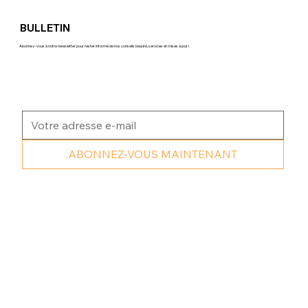
BULLETIN
Abonnez-vous à notre newsletter pour rester informé de nos conseils beauté, services et mises à jour !
ABONNEZ-VOUS MAINTENANT