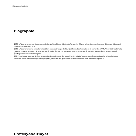
Chirurgie de l'obésité
Biographie
2010 – J'ai commencé mes études de médecine à la Faculté de médecine de l'Université d'Ege et j'ai terminé mes six années d'études médicales et
obtenu mon diplôme en 2016.
2016 – J'ai commencé ma formation d'assistant en ophtalmologie et chirurgie à l'hôpital de formation et de recherche ATATÜRK de l'Université Katip
Çelebi d'Izmir en me classant à l'examen de spécialité médicale. En complétant ma formation de spécialisation, qui a duré environ 5 ans, j'ai été
qualifié pour devenir ophtalmologiste.
2022 – J'ai réussi l'examen du Conseil européen d'ophtalmologie (European Eye Association) avec un succès exceptionnel et j'ai reçu le titre de
Fellow du Conseil européen d'ophtalmologie (FEBO) et obtenu une qualification internationale dans mon domaine d'expertise.
Profesyonel Hayat