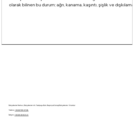
olarak bilinen bu durum; ağrı, kanama, kaşıntı, şişlik ve dışkılama
sırasında zorlanma gibi şikâyetlere yol açabilir. Günümüzde
hemoroid tedavisinde kullanılan modern yöntemler sayesinde,
cerrahiye gerek kalmadan lazer ve fenol yöntemiyle konforlu, hı
ve güvenli çözümler sunulabilmektedir. 2025 yılı itibarıyla
hemoroid tedavisinde en sık terci
Bahçelievler Merkez, Bahçelievler mh. Talatpaşa Bulv. Begonyalı Sokağı Bahçelievler / İstanbul
Telefon:
+90 537 351 37 38
İletişim:
+90 534 890 01 61