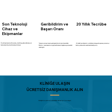
Son Teknoloji
20 Yıllık Tecrübe
Geribildirim ve
Cihaz ve
Başarı Oranı
Ekipmanlar
Özel hastane konforunda , steril koşullar altında son
Tedavi sonrası hasta görüşleri bizim için önemlidir.
20 yıllık tecrübemiz ve binlerce başarılı operasyonumuz
teknoloji cihazlar ile tedavi imkanı
Ekimiz , hastalarımıza güvenli tedavi sağlamaya kendini
ile bu yolda emin adımlarla ilerliyoruz.
adamıştır
KLİNİĞE ULAŞIN
ÜCRETSİZ DANIŞMANLIK ALIN
Kliniğimize yeni ve özel teklifler almak için ' bize ulaşın.