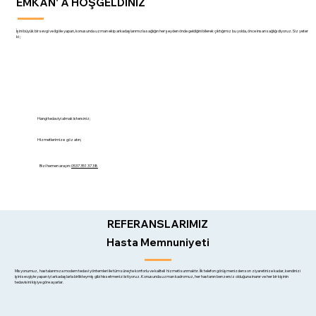
EMKAN' A HOŞGELDİNİZ
İşini büyük bir sevgi ve ilgi ile yapan, konusunda uzman ekip arkadaşlarımızla sağlığın her şeyden önde geldiğini bilerek çıktığımız bu yolda, önce insan sağlığı diyoruz. Siz yeter
ki ;
Hangi tedaviyi almak istersiniz;
Hizmetlerimize göz atın;
Bizi hemen arayın:
0537 351 37 38
REFERANSLARIMIZ
Hasta Memnuniyeti
Misyonumuz, hastalarımıza modern tedavi yöntemleri ile tüm süreçte konforlu ve kaliteli hizmeti sunmaktır. İlk telefon görüşmenizden son ziyaretinize kadar, kendinizi
işini sevgiyle yapan iyi arkadaşlarla birlikteymiş gibi hissetmenizi istiyoruz. Konusunda uzman kadromuz, her hastanın benzersiz olduğuna inanır ve her bir kişinin
tedavisini kişiye göre ayarlar.