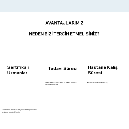
AVANTAJLARIMIZ
NEDEN BİZİ TERCİH ETMELİSİNİZ?
Sertifikalı
Hastane Kalış
Tedavi Süreci
Uzmanlar
Süresi
Lokal anestezi altında 15-20 dakika , aynı gün
Aynı gün sosyal hayata dönüş
muayene ve işlem
Konusunda uzman ve dünyaca tanınmış doktorlar
tarafından yapılan işlemler