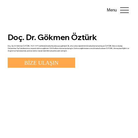
Menu
Doç. Dr. Gökmen Öztürk
Doç. Op. Dr Gökmen ÖZTÜRK, 15.01.1971 tarihinde İstanbul’da dünyaya gelmiştir. İlk, orta ve lise öğrenimimi İstanbul’da tamamlayan ÖZTÜRK, Bursa Uludağ
Üniversitesi Tıp Fakültesini kazanarak doktora eğitimini 1994'te Bursa’da tamamlamıştır. Doktora eğitiminden sonra İstanbul’a dönen ÖZTÜRK, Okmeydanı Eğitim ve
Araştırma Hastanesinde, asistan doktor olarak hekimlik kariyerine adım atmıştır.
BİZE ULAŞIN