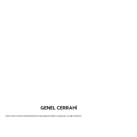
GENEL CERRAHİ
Genel cerrahi, vücudun farklı bölümlerinde meydana gelen hastalıklar, yaralanmalar ve sağlık problemleri