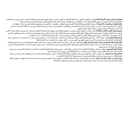
التشخيص المبكر وتقييم الأخطاء الانكسارية:
يعد الكشف الدقيق عن الأخطاء الانكسارية أهم مرحلة في عملية العلاج. تقوم مجموعة إمكان الصحية بتحديد نوع ودرجة الأخطاء
الانكسارية باستخدام فحوصات العيون الشاملة والاختبارات المتقدمة. بهذه الطريقة، يمكننا اختيار طريقة العلاج الأنسب ووضع خطة صحيحة لصحة نظرك.
علاج النظارات والعدسات اللاصقة:
أكثر طرق العلاج شيوعًا للأخطاء الانكسارية هي النظارات والعدسات اللاصقة. تقدم مجموعة إمكان الصحية خيارات النظارات
والعدسات المناسبة لاحتياجات كل فرد. يقوم خبرائنا بتحديد أرقام العدسات والنظارات المناسبة لبنية عينك ويرشدونك لضمان رؤية مريحة. وفقًا لاحتياجاتك، نقدم لك
مساعدات الرؤية الأكثر ملاءمة والتي ستجعل حياتك اليومية أسهل.
تصحيح الرؤية بالليزر (LASIK و LASEK):
تعتبر علاجات تصحيح الرؤية بالليزر من الطرق الفعالة التي يمكنها علاج الأخطاء الانكسارية بشكل دائم. تُستخدم غالبًا علاجات الليزر
المتقدمة مثل الليزك والليزك لتصحيح قصر النظر وطول النظر والاستجماتيزم. يعتمد هذا العلاج على التدخل بالليزر على طبقة القرنية في العين، مما يسمح للضوء بالتركيز
بشكل صحيح على شبكية العين. تقدم مجموعة إمكان الصحية عمليات شفاء سريعة لمرضانا من خلال تطبيق هذه العلاجات بأحدث التقنيات.
طرق العلاج المتقدمة:
في بعض الحالات، قد لا يكون العلاج بالليزر كافياً. اعتمادًا على بنية العين، فإننا نقدم خيارات علاجية متقدمة مثل زراعة العدسات داخل العين (IOL)
بالإضافة إلى العلاج بالليزر. وخاصة في حالات مثل قصر النظر ومد البصر بدرجات عالية، توفر زراعة العدسات بديلاً علاجياً فعالاً.
علاج طول النظر الشيخوخي (ضعف البصر المرتبط بالعمر):
مع التقدم في السن، تقل قدرة الرؤية القريبة وتحدث حالة تسمى طول النظر الشيخوخي. تقدم مجموعة إمكان
الصحية طرق حديثة مثل العدسات متعددة البؤر أو العلاج بالليزر لعلاج طول النظر الشيخوخي. تعمل هذه العلاجات على تحسين جودة حياتك من خلال السماح لك بالرؤية
بوضوح على مسافات قريبة وبعيدة.
خطط العلاج الشخصية:
تختلف بنية العين والأخطاء الانكسارية لدى كل فرد. ولهذا السبب نقوم بإنشاء خطة العلاج الخاصة بنا بناءً على احتياجاتك الشخصية. يقدم فريق
الخبراء لدينا خيار العلاج الأكثر ملاءمة، مع الأخذ بعين الاعتبار درجة الخطأ الانكساري وصحة عينيك ونمط حياتك.
المتابعة والدعم المنتظم:
تعد فحوصات العين المنتظمة ضرورية بعد العلاج من الأخطاء الانكسارية. تضمن مجموعة إمكان الصحية دعم مرضاها في كل مرحلة من مراحل
عملية العلاج. نحن نقدم مواعيد متابعة منتظمة لحماية صحة عينيك وتقليل آثار الأخطاء الانكسارية.
رؤية واضحة من خلال حماية صحة عينك:
نقدم لك حلولاً خاصة في علاج الأخطاء الانكسارية لتسهيل حياتك اليومية وضمان رؤية صحية على المدى الطويل. مجموعة إمكان
الصحية معك في كل مرحلة من مراحل صحة عينيك وتعمل على توفير رؤية واضحة مع طرق علاج فعالة.