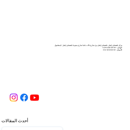
مركز باهتشلي إيفلر، باهتشلي إيفلر م.ح. شارع تالات باشا. شارع بيجونيا باهتشلي إيفلر / إسطنبول
الهاتف: +90 534 638 4294
الاتصال: +90 534 890 0161
أحدث المقالات